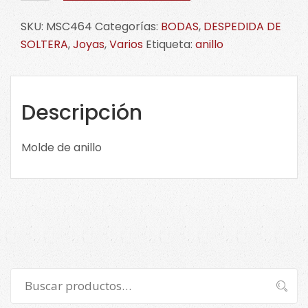
anillo
SKU:
MSC464
Categorías:
BODAS
,
DESPEDIDA DE
MSC464
SOLTERA
,
Joyas
,
Varios
Etiqueta:
anillo
cantidad
Descripción
Molde de anillo
Buscar
Buscar
por: