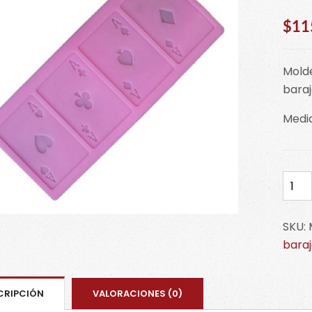
$
11
Molde
bara
Medid
Mold
de
cart
SKU:
de
bara
baraj
MSC
cant
CRIPCIÓN
VALORACIONES (0)