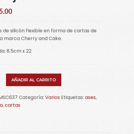
5.00
 de silicón flexible en forma de cartas de
ja marca Cherry and Cake.
a: 8.5cm x 22
e
AÑADIR AL CARRITO
as
MSC637
Categoría:
Varios
Etiquetas:
ases
,
ja
,
cartas
a
637
idad