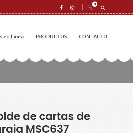
0
s en Línea
PRODUCTOS
CONTACTO
lde de cartas de
araja MSC637