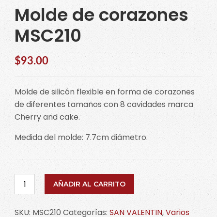
Molde de corazones
MSC210
$
93.00
Molde de silicón flexible en forma de corazones
de diferentes tamaños con 8 cavidades marca
Cherry and cake.
Medida del molde: 7.7cm diámetro.
Molde
AÑADIR AL CARRITO
de
corazones
SKU:
MSC210
Categorías:
SAN VALENTIN
,
Varios