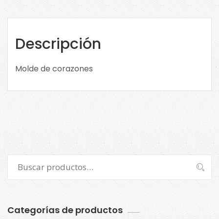
MSC210
cantidad
Descripción
Molde de corazones
Buscar
Buscar
por:
Categorías de productos