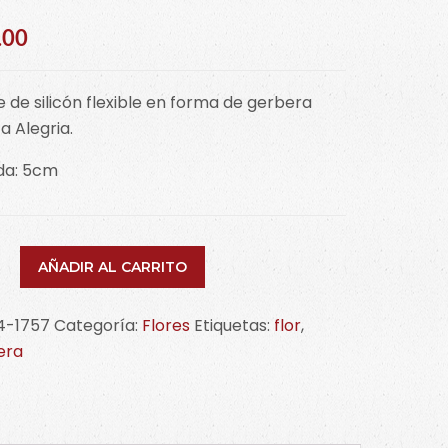
.00
 de silicón flexible en forma de gerbera
 Alegria.
da: 5cm
e
AÑADIR AL CARRITO
era
4-1757
Categoría:
Flores
Etiquetas:
flor
,
era
idad