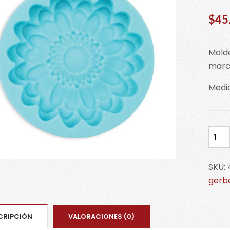
$
45
Molde
marca
Medi
Mold
de
gerb
SKU:
4-
gerb
1757
cant
CRIPCIÓN
VALORACIONES (0)