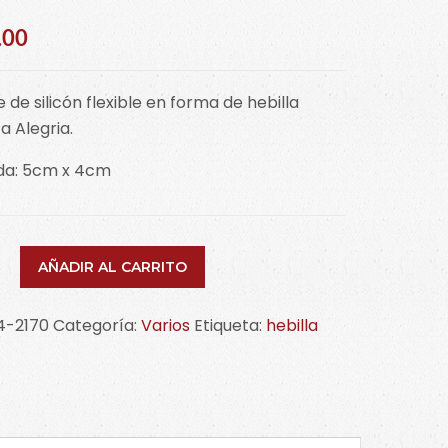
.00
 de silicón flexible en forma de hebilla
 Alegria.
da: 5cm x 4cm
e
AÑADIR AL CARRITO
la
4-2170
Categoría:
Varios
Etiqueta:
hebilla
idad