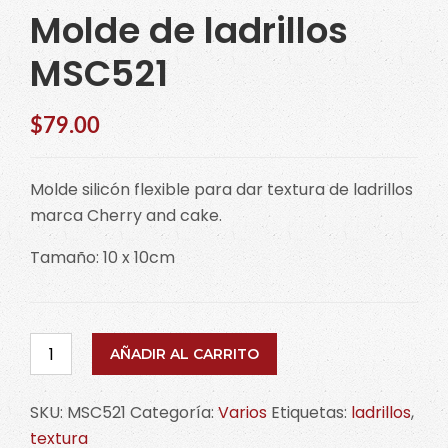
Molde de ladrillos
MSC521
$
79.00
Molde silicón flexible para dar textura de ladrillos
marca Cherry and cake.
Tamaño: 10 x 10cm
Molde
AÑADIR AL CARRITO
de
ladrillos
SKU:
MSC521
Categoría:
Varios
Etiquetas:
ladrillos
,
MSC521
textura