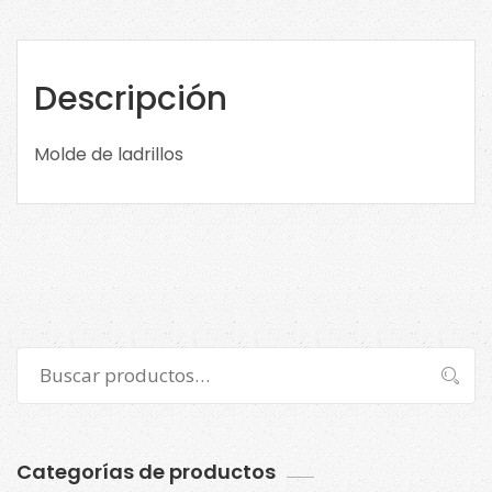
cantidad
Descripción
Molde de ladrillos
Buscar
Buscar
por:
Categorías de productos