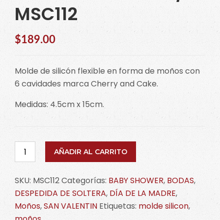
MSC112
$
189.00
Molde de silicón flexible en forma de moños con
6 cavidades marca Cherry and Cake.
Medidas: 4.5cm x 15cm.
Molde
AÑADIR AL CARRITO
de
moños
SKU:
MSC112
Categorías:
BABY SHOWER
,
BODAS
,
c/6
DESPEDIDA DE SOLTERA
,
DÍA DE LA MADRE
,
MSC112
Moños
,
SAN VALENTIN
Etiquetas:
molde silicon
,
cantidad
moños