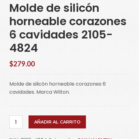
Molde de silicón
horneable corazones
6 cavidades 2105-
4824
$
279.00
Molde de silicón horneable corazones 6
cavidades. Marca Wilton.
Molde
AÑADIR AL CARRITO
de
silicón