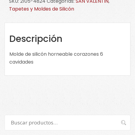
SKU:
2105-4824
Categorías:
SAN VALENTIN
,
horneable
Tapetes y Moldes de Silicón
corazones
6
cavidades
2105-
Descripción
4824
cantidad
Molde de silicón horneable corazones 6
cavidades
Buscar
Buscar
por: