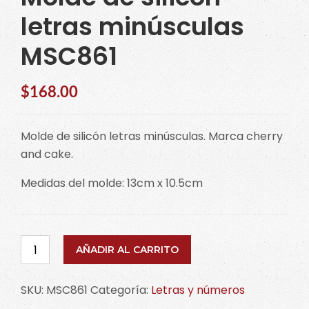
letras minúsculas
MSC861
$
168.00
Molde de silicón letras minúsculas. Marca cherry
and cake.
Medidas del molde: 13cm x 10.5cm
Molde
AÑADIR AL CARRITO
de
silicón
SKU:
MSC861
Categoría:
Letras y números
letras