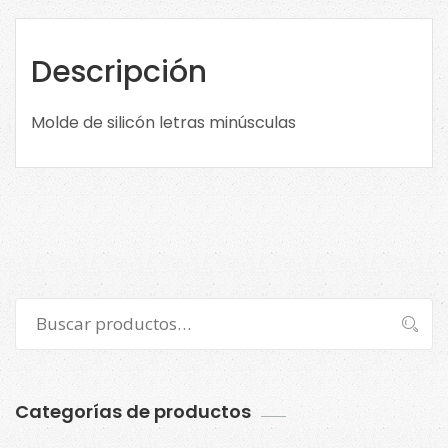
minúsculas
MSC861
cantidad
Descripción
Molde de silicón letras minúsculas
Buscar
Buscar
por:
Categorías de productos