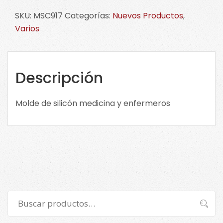
silicón
SKU:
MSC917
Categorías:
Nuevos Productos
,
medicina
Varios
y
enfermeros
MSC917
cantidad
Descripción
Molde de silicón medicina y enfermeros
Buscar
Buscar
por: