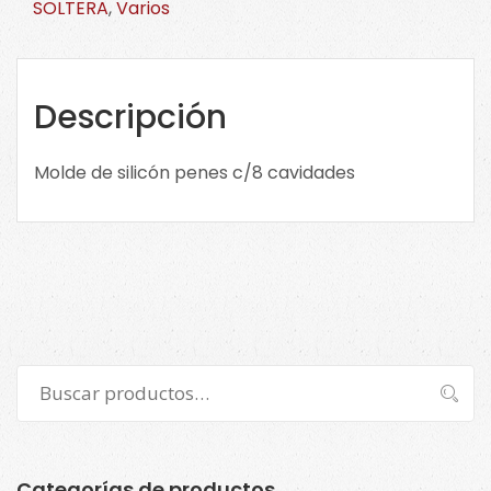
SOLTERA
,
Varios
c/8
cavidades
JSC22268
cantidad
Descripción
Molde de silicón penes c/8 cavidades
Buscar
Buscar
por:
Categorías de productos