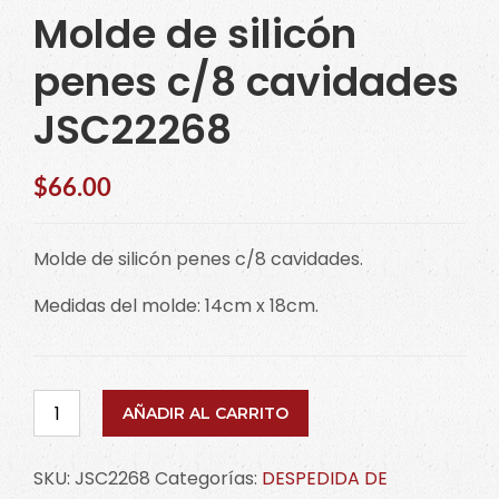
Molde de silicón
penes c/8 cavidades
JSC22268
$
66.00
Molde de silicón penes c/8 cavidades.
Medidas del molde: 14cm x 18cm.
Molde
AÑADIR AL CARRITO
de
silicón
SKU:
JSC2268
Categorías:
DESPEDIDA DE
penes