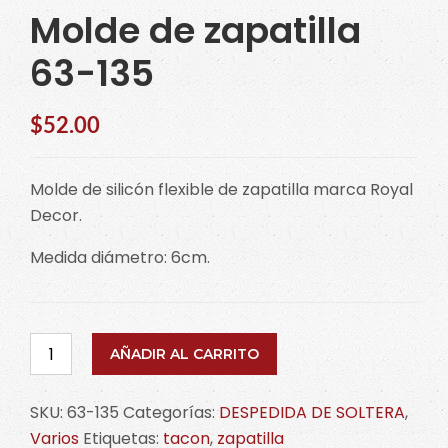
Molde de zapatilla
63-135
$
52.00
Molde de silicón flexible de zapatilla marca Royal
Decor.
Medida diámetro: 6cm.
Molde
AÑADIR AL CARRITO
de
zapatilla
SKU:
63-135
Categorías:
DESPEDIDA DE SOLTERA
,
63-
Varios
Etiquetas:
tacon
,
zapatilla