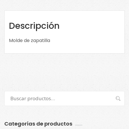
135
cantidad
Descripción
Molde de zapatilla
Buscar
Buscar
por:
Categorías de productos