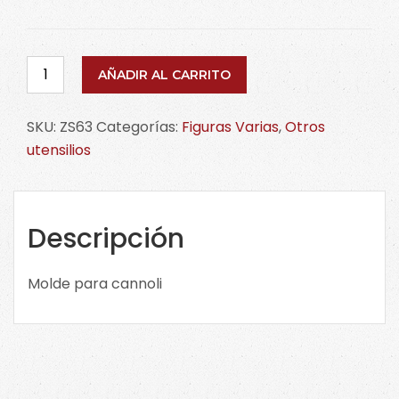
Molde
AÑADIR AL CARRITO
para
cannoli
SKU:
ZS63
Categorías:
Figuras Varias
,
Otros
ZS63
utensilios
cantidad
Descripción
Molde para cannoli