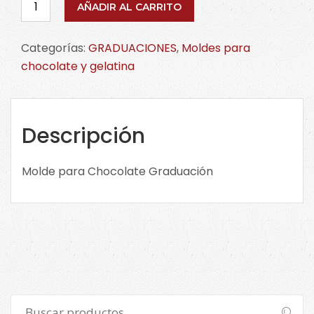
Molde
AÑADIR AL CARRITO
para
Chocolate
Categorías:
GRADUACIONES
,
Moldes para
Graduación
chocolate y gelatina
cantidad
Descripción
Molde para Chocolate Graduación
Buscar
Buscar