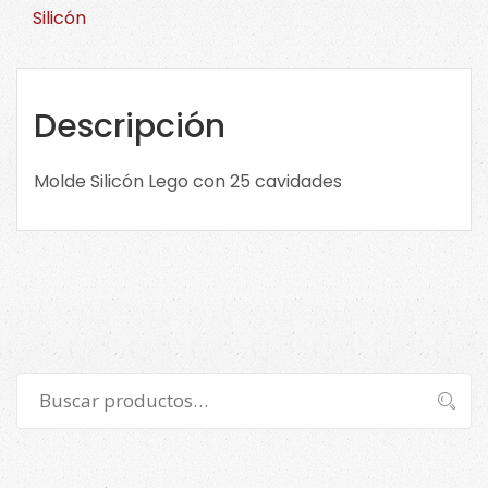
C/25.
Silicón
2115-
0-
0118
cantidad
Descripción
Molde Silicón Lego con 25 cavidades
Buscar
Buscar
por: