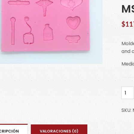
M
$
11
Molde
and 
Medi
Mold
silicó
medi
SKU:
y
doct
MSC
CRIPCIÓN
VALORACIONES (0)