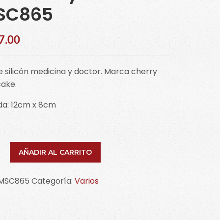
SC865
7.00
 silicón medicina y doctor. Marca cherry
cake.
da: 12cm x 8cm
e
AÑADIR AL CARRITO
n
cina
MSC865
Categoría:
Varios
or
865