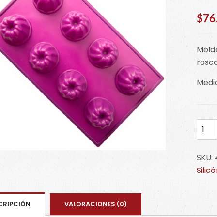
$
76
Molde
rosca
Medi
Mold
silicó
mini
SKU:
rosc
Silic
4-
0483
cant
CRIPCIÓN
VALORACIONES (0)