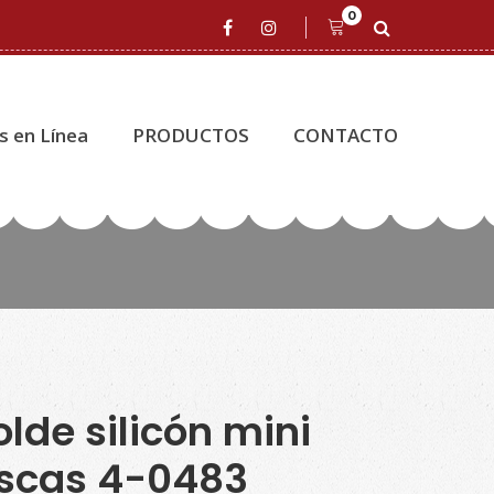
0
s en Línea
PRODUCTOS
CONTACTO
lde silicón mini
scas 4-0483