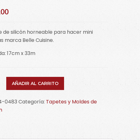
.00
 de silicón horneable para hacer mini
s marca Belle Cuisine.
da: 17cm x 33m
e
AÑADIR AL CARRITO
n
4-0483
Categoría:
Tapetes y Moldes de
as
ón
idad