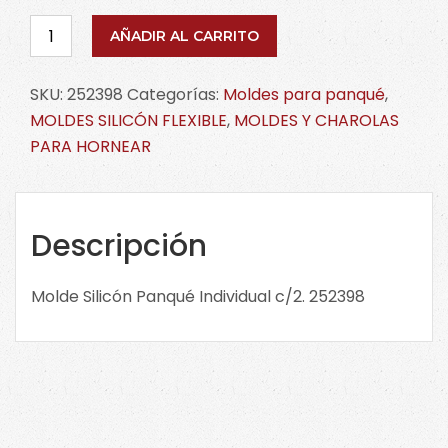
Molde
AÑADIR AL CARRITO
Silicón
Panqué
SKU:
252398
Categorías:
Moldes para panqué
,
Individual
MOLDES SILICÓN FLEXIBLE
,
MOLDES Y CHAROLAS
c/2.
PARA HORNEAR
252398
cantidad
Descripción
Molde Silicón Panqué Individual c/2. 252398