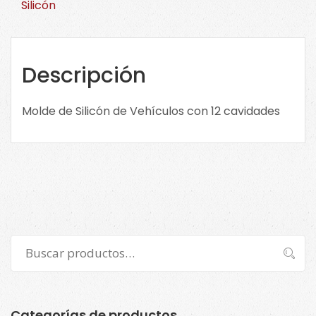
Silicón
2115-
0-
0108
cantidad
Descripción
Molde de Silicón de Vehículos con 12 cavidades
Buscar
Buscar
por:
Categorías de productos