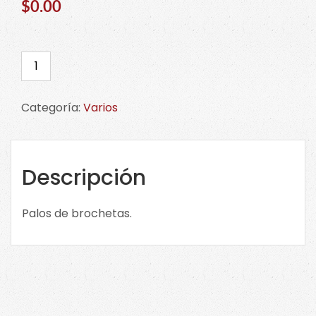
$0.00
Palos
de
brochetas.
Categoría:
Varios
CLICK
en
la
imagen
Descripción
para
ver
Palos de brochetas.
tamaños.
cantidad