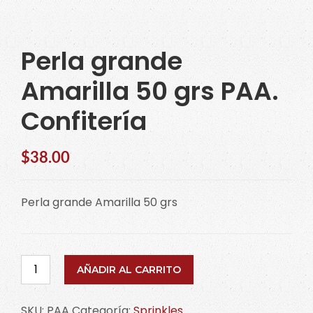
Perla grande
Amarilla 50 grs PAA.
Confitería
$
38.00
Perla grande Amarilla 50 grs
Perla
AÑADIR AL CARRITO
grande
Amarilla
SKU:
PAA
Categoría:
Sprinkles