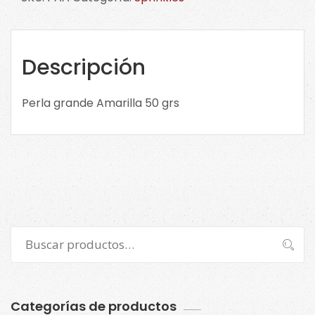
50
grs
PAA.
Confitería
Descripción
cantidad
Perla grande Amarilla 50 grs
Buscar
Buscar
por:
Categorías de productos