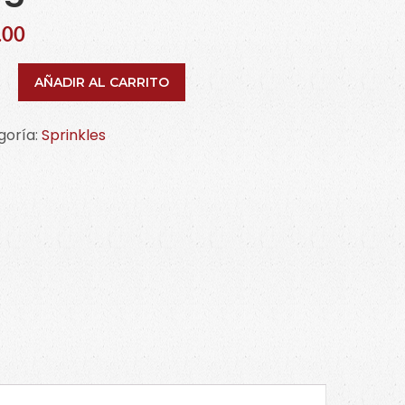
.00
AÑADIR AL CARRITO
goría:
Sprinkles
.
tería
idad