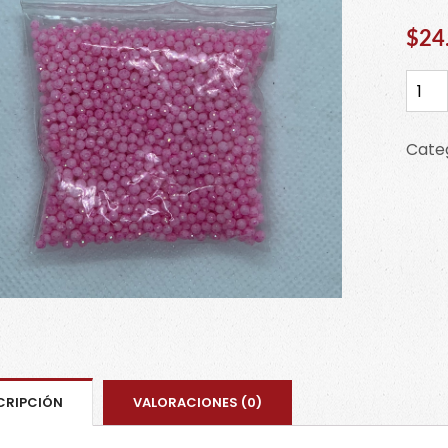
$
24
Perla
rosa
claro
Cate
50grs
Confi
cant
CRIPCIÓN
VALORACIONES (0)