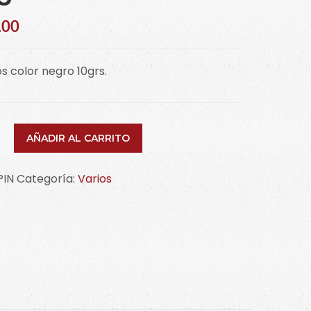
.00
los color negro 10grs.
os
AÑADIR AL CARRITO
o
PIN
Categoría:
Varios
idad