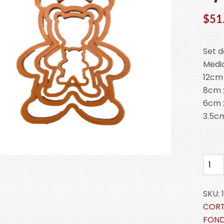
$
51
Set 
Medi
12cm
8cm 
6cm 
3.5c
Set
Cort
Oso
SKU:
c/4.
CORT
17-
FON