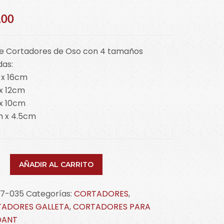
.00
de Cortadores de Oso con 4 tamaños
das:
 x 16cm
x 12cm
x 10cm
m x 4.5cm
AÑADIR AL CARRITO
ador
17-035
Categorías:
CORTADORES
,
ADORES GALLETA
,
CORTADORES PARA
DANT