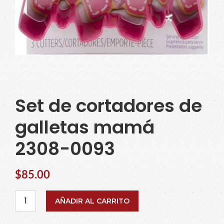
Set de cortadores de
galletas mamá
2308-0093
$
85.00
Set
AÑADIR AL CARRITO
de
cortadores