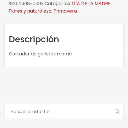
SKU:
2308-0093
Categorías:
DÍA DE LA MADRE
,
de
Flores y naturaleza
,
Primavera
galletas
mamá
2308-
0093
Descripción
cantidad
Cortador de galletas mamá
Buscar
Buscar
por: