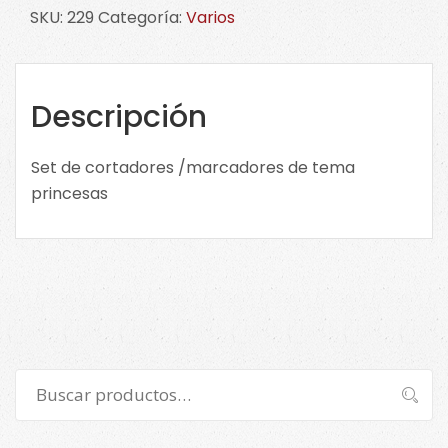
cortadores
SKU:
229
Categoría:
Varios
/marcadores
de
tema
princesas
Descripción
229
cantidad
Set de cortadores /marcadores de tema
princesas
Buscar
Buscar
por: