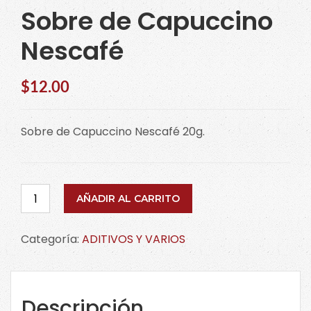
Sobre de Capuccino
Nescafé
$
12.00
Sobre de Capuccino Nescafé 20g.
Sobre
AÑADIR AL CARRITO
de
Capuccino
Categoría:
ADITIVOS Y VARIOS
Nescafé
cantidad
Descripción