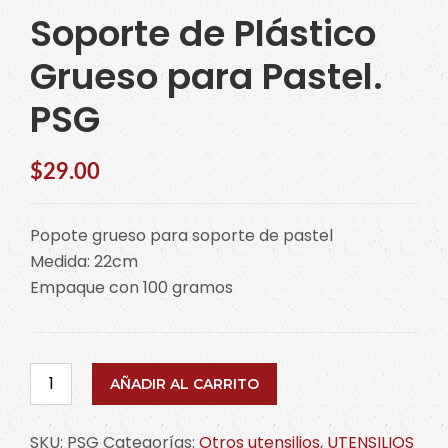
Soporte de Plástico
Grueso para Pastel.
PSG
$
29.00
Popote grueso para soporte de pastel
Medida: 22cm
Empaque con 100 gramos
Soporte
AÑADIR AL CARRITO
de
Plástico
SKU:
PSG
Categorías:
Otros utensilios
,
UTENSILIOS