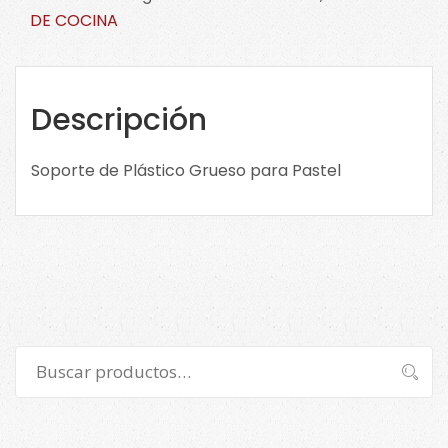
Grueso
DE COCINA
para
Pastel.
PSG
cantidad
Descripción
Soporte de Plástico Grueso para Pastel
Buscar
Buscar
por: