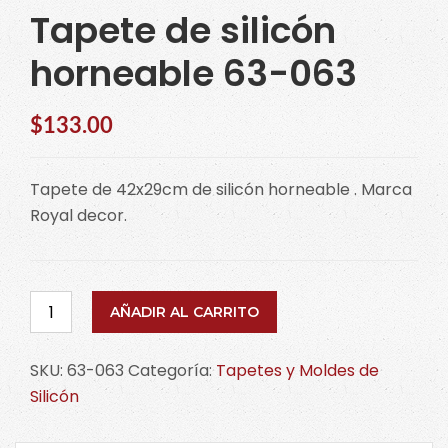
Tapete de silicón
horneable 63-063
$
133.00
Tapete de 42x29cm de silicón horneable . Marca
Royal decor.
Tapete
AÑADIR AL CARRITO
de
silicón
SKU:
63-063
Categoría:
Tapetes y Moldes de
horneable
Silicón
63-
063