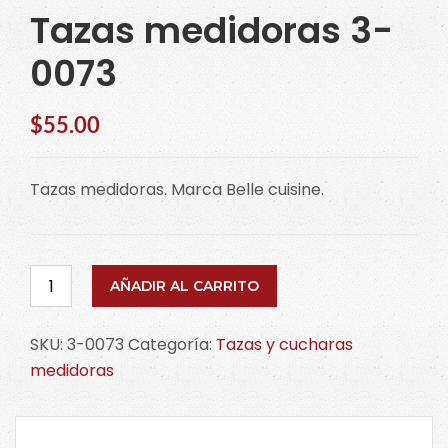
Tazas medidoras 3-
0073
$
55.00
Tazas medidoras. Marca Belle cuisine.
Tazas
AÑADIR AL CARRITO
medidoras
3-
SKU:
3-0073
Categoría:
Tazas y cucharas
0073
medidoras
cantidad