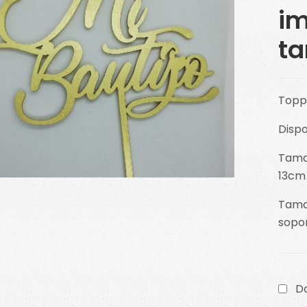
im
t
Topp
Dispo
Tamañ
13cm
Tama
sopor
D