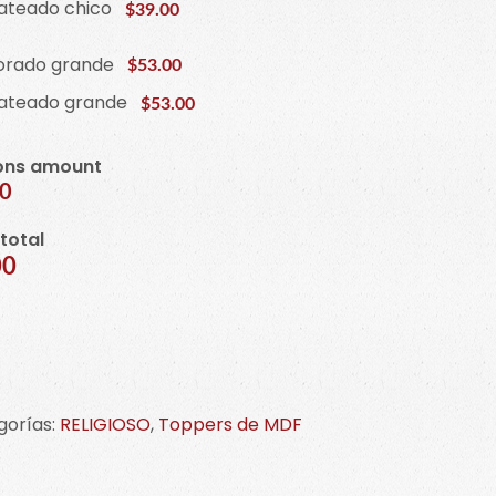
lateado chico
$39.00
orado grande
$53.00
lateado grande
$53.00
ons amount
00
 total
00
er
gorías:
RELIGIOSO
,
Toppers de MDF
zo.