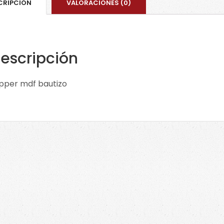
CRIPCIÓN
VALORACIONES (0)
CLIC
en
imag
para
escripción
ver
tama
pper mdf bautizo
cant