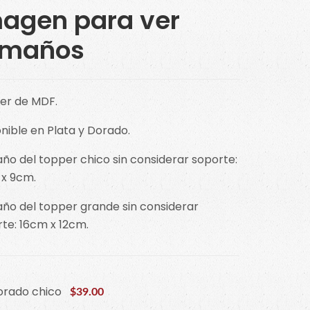
agen para ver
amaños
er de MDF.
nible en Plata y Dorado.
o del topper chico sin considerar soporte:
 x 9cm.
ño del topper grande sin considerar
te: 16cm x 12cm.
orado chico
$39.00