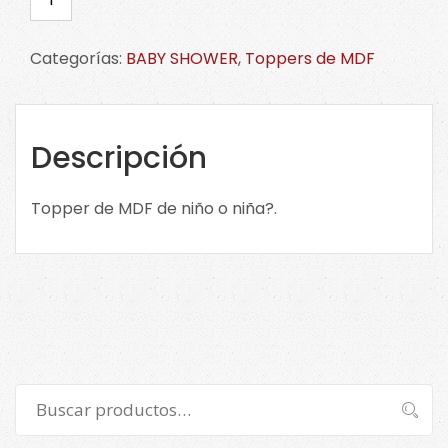
de
MDF
Categorías:
BABY SHOWER
,
Toppers de MDF
de
niño
o
niña?.
Descripción
CLICK
en
Topper de MDF de niño o niña?.
la
imagen
para
más
diseños.
cantidad
Buscar
Buscar
por: