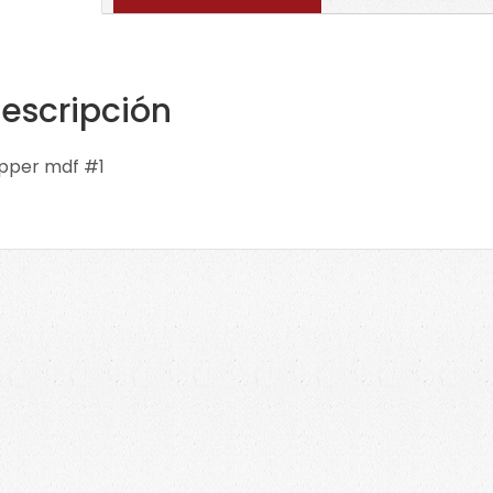
cant
escripción
pper mdf #1