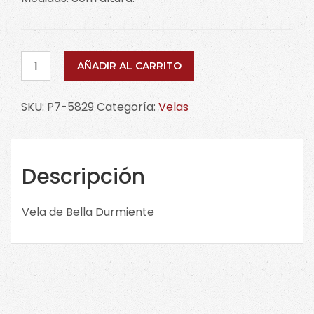
Vela
AÑADIR AL CARRITO
de
Bella
SKU:
P7-5829
Categoría:
Velas
Durmiente
P7-
5829
cantidad
Descripción
Vela de Bella Durmiente